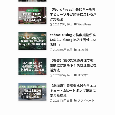
【WordPress】矢印キーを押
すとカーソルが勝手にズレるバ
グ対処法
2026年5月16日
WordPress
Yahoo!やBingで検索順位が高
いのに、Googleだけ圏外にな
る理由
2026年5月15日
SEO対策
【警告】SEO対策の外注で検
索順位が急降下！失敗理由と復
活方法
2026年5月14日
SEO対策
【北海道】電気温水器からエコ
キュート&ヒートポンプ暖房に
変えた結果
2026年5月13日
プライベート