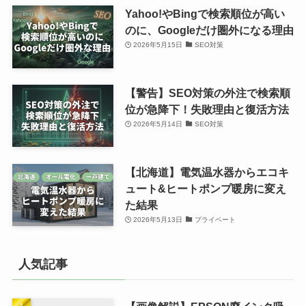
Yahoo!やBingで検索順位が高い
のに、Googleだけ圏外になる理由
2026年5月15日
SEO対策
【警告】SEO対策の外注で検索順
位が急降下！失敗理由と復活方法
2026年5月14日
SEO対策
【北海道】電気温水器からエコキ
ュート&ヒートポンプ暖房に変え
た結果
2026年5月13日
プライベート
人気記事