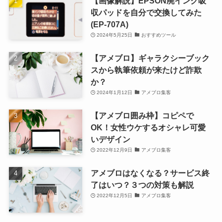
【画像解説】EPSON廃インク吸
収パッドを自分で交換してみた
(EP-707A)
2024年5月25日
おすすめツール
【アメブロ】ギャラクシーブック
スから執筆依頼が来たけど詐欺
か？
2024年1月12日
アメブロ集客
【アメブロ囲み枠】コピペで
OK！女性ウケするオシャレ可愛
いデザイン
2022年12月9日
アメブロ集客
アメブロはなくなる？サービス終
了はいつ？３つの対策も解説
2022年12月5日
アメブロ集客