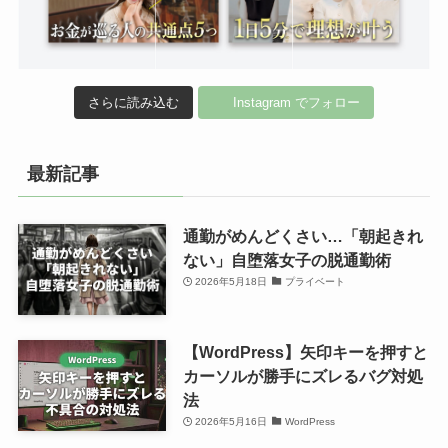
さらに読み込む
Instagram でフォロー
最新記事
通勤がめんどくさい…「朝起きれ
ない」自堕落女子の脱通勤術
2026年5月18日
プライベート
【WordPress】矢印キーを押すと
カーソルが勝手にズレるバグ対処
法
2026年5月16日
WordPress